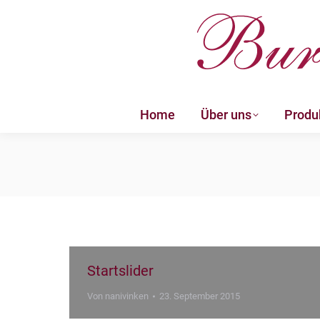
Home
Über uns
Produ
Home
Über uns
Produ
Startslider
Von
nanivinken
23. September 2015