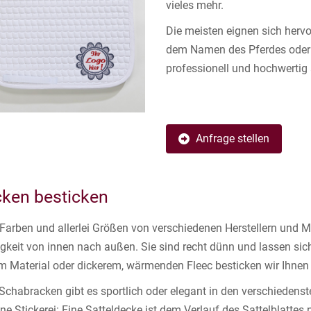
vieles mehr.
Die meisten eignen sich hervo
dem Namen des Pferdes oder 
professionell und hochwertig
Anfrage stellen
ken besticken
n Farben und allerlei Größen von verschiedenen Herstellern und
gkeit von innen nach außen. Sie sind recht dünn und lassen sic
Material oder dickerem, wärmenden Fleec besticken wir Ihnen p
 Schabracken gibt es sportlich oder elegant in den verschiedens
höne Stickerei: Eine Satteldecke ist dem Verlauf des Sattelblatt